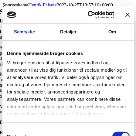
Skip
Spørgeskema
Henrik Falsvig
2023-10-25T13:57:10+00:00
to
Spørgeskema inden svimmelheds-
content
undersøgelse
Samtykke
Detaljer
Om
Udfyld venligst nedenstående spørgeskema inden din svimmelheds-
undersøgelse.
Spørgeskemaet givet et indblik i præcis, hvordan svimmelheden
påvirker din hverdag. Derudover kan vi bruge det som en del af det
Denne hjemmeside bruger cookies
diagnostiske arbejde i, hvorfor du er svimmel – og samtidig give dig et
Vi bruger cookies til at tilpasse vores indhold og
skræddersyet behandlingsforløb baseret på dine problemer.
annoncer, til at vise dig funktioner til sociale medier og til
Når du har udfyldt spørgeskemaet vil du få en score – både totalt, som
at analysere vores trafik. Vi deler også oplysninger om
angiver hvor meget svimmelheden påvirker din hverdag. Du får også
din brug af vores hjemmeside med vores partnere inden
tre subscorer, som fortæller, om problemerne fra svimmelheden
kommer til udtryk i bestemte bevægelser, når du bevæger dig generelt
for sociale medier, annonceringspartnere og
og følelsesmæssigt.
analysepartnere. Vores partnere kan kombinere disse
data med andre oplysninger, du har givet dem, eller som
Vi vil efterfølgende vende tilbage til spørgeskemaet med henblik på at
vurdere effekten af et behandlingsforløb.
de har indsamlet fra din brug af deres tjenester.
Det tager ca. 5-10 minutter at udfylde spørgeskemaet.
Samtykkevalg
Besvarelsen bliver sendt til mig automatisk – så det er din egen mail,