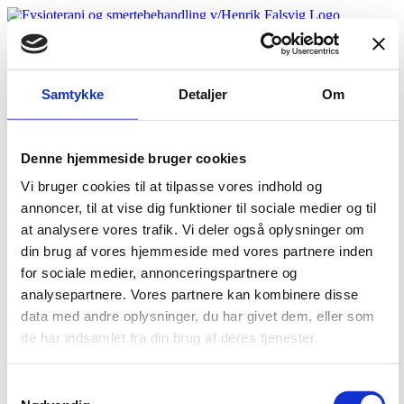
Skip
to
Søg
content
efter:
FORSTÅ DIN SVIMMELHED
Samtykke
Detaljer
Om
Hvad er svimmelhed et symptom på
Nakkesvimmelhed
Vestibulær migræne
FÅ HJÆLP MED DET SAMME
Denne hjemmeside bruger cookies
4 begynderøvelser mod svimmelhed
Forstå din svimmelhed og lær hvad du kan gøre for at
Vi bruger cookies til at tilpasse vores indhold og
mindske generne
annoncer, til at vise dig funktioner til sociale medier og til
OM MIG
at analysere vores trafik. Vi deler også oplysninger om
KONTAKT
BOOKING
din brug af vores hjemmeside med vores partnere inden
for sociale medier, annonceringspartnere og
Kan jeg bruge en henvisning fra min læge?
analysepartnere. Vores partnere kan kombinere disse
data med andre oplysninger, du har givet dem, eller som
Klinikken har ikke overenskomst med regionen, så du kan ikke
bruge din henvisning fra lægen. Det betyder til gengæld også, at
de har indsamlet fra din brug af deres tjenester.
dine behandlinger ikke er underlagt regionens rammer om, at kunne
rumme alle former for smerter og problematikker. Og det giver dig
muligheden for specialiseret og skræddersyet behandling, som
Samtykkevalg
passer til dig.