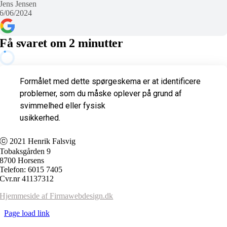
Jens Jensen
6/06/2024
Få svaret om 2 minutter
ⓒ 2021 Henrik Falsvig
Tobaksgården 9
8700 Horsens
Telefon: 6015 7405
Cvr.nr 41137312
Hjemmeside af Firmawebdesign.dk
Page load link
Go