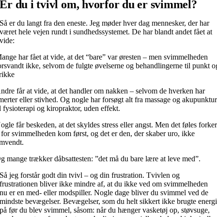
Er du i tvivl om, hvorfor du er svimmel?
Så er du langt fra den eneste. Jeg møder hver dag mennesker, der har
været hele vejen rundt i sundhedssystemet. De har blandt andet fået at
vide:
ange har fået at vide, at det “bare” var øresten – men svimmelheden
orsvandt ikke, selvom de fulgte øvelserne og behandlingerne til punkt o
rikke
ndre får at vide, at det handler om nakken – selvom de hverken har
merter eller stivhed. Og nogle har forsøgt alt fra massage og akupunktu
il fysioterapi og kiropraktor, uden effekt.
ogle får beskeden, at det skyldes stress eller angst. Men det føles forker
 for svimmelheden kom først, og det er den, der skaber uro, ikke
mvendt.
g mange trækker dåbsattesten: ”det må du bare lære at leve med”.
Så jeg forstår godt din tvivl – og din frustration. Tvivlen og
frustrationen bliver ikke mindre af, at du ikke ved om svimmelheden
nu er en med- eller modspiller. Nogle dage bliver du svimmel ved de
mindste bevægelser. Bevægelser, som du helt sikkert ikke brugte energ
på før du blev svimmel, såsom: når du hænger vasketøj op, støvsuge,