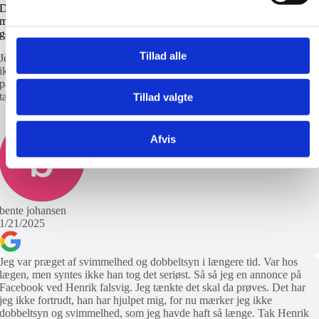
Derudover får du konkret svar på, hvad du skal gøre for at slippe af
med svimmelheden – så du i fremtiden kan bevæge dig frit igen og
gøre det du gerne vil.
Tillad alle
Jeg er meget tilfreds. Svimmelheden var ikke til at holde ud. Jeg kunne
ikke bukke mig, rejse mig hurtigt eller dreje hovedet. Nu kan jeg nå
panelerne, stå på et ben og tage tøj på uden støtte. Skal ikke længere
tænke over Svimmelheden, og min hverdag er blevet mere almindelig.
Tillad valgte
Afvis
bente johansen
1/21/2025
Jeg var præget af svimmelhed og dobbeltsyn i længere tid. Var hos
lægen, men syntes ikke han tog det seriøst. Så så jeg en annonce på
Facebook ved Henrik falsvig. Jeg tænkte det skal da prøves. Det har
jeg ikke fortrudt, han har hjulpet mig, for nu mærker jeg ikke
dobbeltsyn og svimmelhed, som jeg havde haft så længe. Tak Henrik