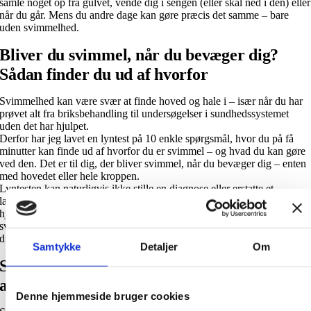
samle noget op fra gulvet, vende dig i sengen (eller skal ned i den) eller
når du går. Mens du andre dage kan gøre præcis det samme – bare
uden svimmelhed.
Bliver du svimmel, når du bevæger dig?
Sådan finder du ud af hvorfor
Svimmelhed kan være svær at finde hoved og hale i – især når du har
prøvet alt fra briksbehandling til undersøgelser i sundhedssystemet
uden det har hjulpet.
Derfor har jeg lavet en lyntest på 10 enkle spørgsmål, hvor du på få
minutter kan finde ud af hvorfor du er svimmel – og hvad du kan gøre
ved den. Det er til dig, der bliver svimmel, når du bevæger dig – enten
med hovedet eller hele kroppen.
Lyntesten kan naturligvis ikke stille en diagnose eller erstatte et
lægebesøg. Men den er baseret på forskning og klinisk erfaring, og
hjælper dig med overblik og hvilken retning du skal gå mod mindre
svimmelhed – uanset hvor længe du har været svimmel, hvor gammel
du er og selvom du har prøvet meget uden det har hjulpet.
Samtykke
Detaljer
Om
Svimmelhed er ikke noget, du bare skal lære
at leve med
Denne hjemmeside bruger cookies