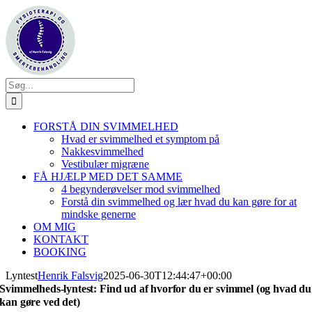
Skip
to
content
Søg
efter:
FORSTÅ DIN SVIMMELHED
Hvad er svimmelhed et symptom på
Nakkesvimmelhed
Vestibulær migræne
FÅ HJÆLP MED DET SAMME
4 begynderøvelser mod svimmelhed
Forstå din svimmelhed og lær hvad du kan gøre for at
mindske generne
OM MIG
KONTAKT
BOOKING
Lyntest
Henrik Falsvig
2025-06-30T12:44:47+00:00
Svimmelheds-lyntest: Find ud af hvorfor du er svimmel (og hvad du
kan gøre ved det)