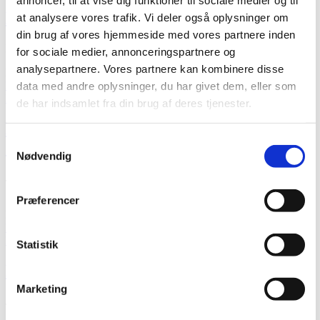
Hvor parkerer jeg?
at analysere vores trafik. Vi deler også oplysninger om
din brug af vores hjemmeside med vores partnere inden
Du kan holde op til to timer gratis ved Løvbjerg, [...]
for sociale medier, annonceringspartnere og
analysepartnere. Vores partnere kan kombinere disse
By
Henrik Falsvig
|
2023-10-02T18:31:09+00:00
oktober 2, 2023
|
0
Kommentarer
data med andre oplysninger, du har givet dem, eller som
Læs mere
de har indsamlet fra din brug af deres tjenester.
Kan jeg få tilskud, hvis jeg er medlem af
Samtykkevalg
Sygeforsikring “danmark”?
Nødvendig
Ja, det kan du godt. Sygeforsikringen "danmark" dækker 133 kr,-
[...]
Præferencer
By
Henrik Falsvig
|
2023-10-02T18:13:49+00:00
oktober 2, 2023
|
0
Kommentarer
Læs mere
Statistik
Kan jeg bruge min sundhedsforsikring?
Marketing
Ja - klinikken samarbejder med de fleste sundhedsforsikringer, så du
[...]