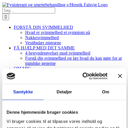
Skip
to
Søg
content
efter:
FORSTÅ DIN SVIMMELHED
Hvad er svimmelhed et symptom på
Nakkesvimmelhed
Vestibulær migræne
FÅ HJÆLP MED DET SAMME
4 begynderøvelser mod svimmelhed
Forstå din svimmelhed og lær hvad du kan gøre for at
mindske generne
OM MIG
KONTAKT
BOOKING
Hvordan betaler jeg?
Samtykke
Detaljer
Om
Du kan betale på klinikken med Mobile Pay eller Apple [...]
Denne hjemmeside bruger cookies
By
Henrik Falsvig
|
2023-10-02T18:32:56+00:00
oktober 2, 2023
|
0
Kommentarer
Vi bruger cookies til at tilpasse vores indhold og
Læs mere
annoncer, til at vise dig funktioner til sociale medier og til